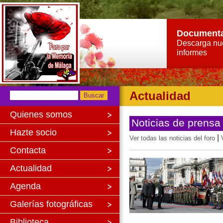
Document
Descarga nu
informes
Actualidad
Quienes somos
Noticias de prensa
Hazte socio
|
Ver todas las noticias del foro
Contacta
Actualidad
Agenda
Galerías fotográficas
Biblioteca