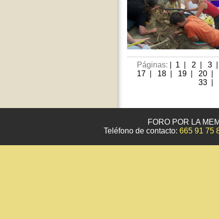
Páginas:
|
1
|
2
|
3
17
|
18
|
19
|
20
|
33
|
FORO POR LA MEM
Teléfono de contacto:
665 91 75 