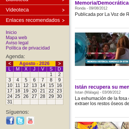
Memoria/Democrática 
Ronda - 09/08/2012
Videoteca
Publicada por La Voz de 
Enlaces recomendados
Inicio
Mapa web
Aviso legal
Política de privacidad
Agenda:
<
Agosto - 2026
>
L
M
X
J
V
S
D
1
2
3
4
5
6
7
8
9
10
11
12
13
14
15
16
Istán recupera su me
17
18
19
20
21
22
23
Istan (Málaga) - 03/08/2012
24
25
26
27
28
29
30
La exhumación de la fosa 
31
extraer los restos óseos d
Síguenos: