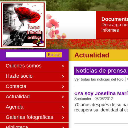
Document
Descarga nu
informes
Actualidad
Quienes somos
Noticias de prensa
Hazte socio
|
Ver todas las noticias del foro
Contacta
«Ya soy Josefina Marí
Actualidad
Santander - 08/08/2012
70 años después de su nac
Agenda
recupera su identidad al 
Galerías fotográficas
Biblioteca