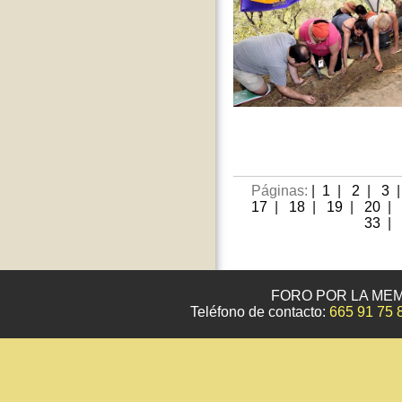
Páginas:
|
1
|
2
|
3
17
|
18
|
19
|
20
|
33
|
FORO POR LA MEM
Teléfono de contacto:
665 91 75 