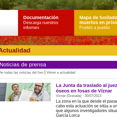
Documentación
Mapa de fusilado
muertos en prisi
Descarga nuestros
informes
Pueblo a pueblo
Actualidad
Noticias de prensa
|
er todas las noticias del foro
Volver a actualidad
La Junta da traslado al jue
óseos en fosas de Víznar
Viznar (Granada) - 30/07/2013
La zona en la que desde el pasad
cabo esta actuación se sitúa a u
que algunos investigadores situa
García Lorca