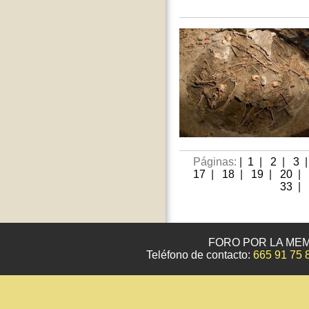
Páginas:
|
1
|
2
|
3
17
|
18
|
19
|
20
|
33
|
FORO POR LA MEM
Teléfono de contacto:
665 91 75 