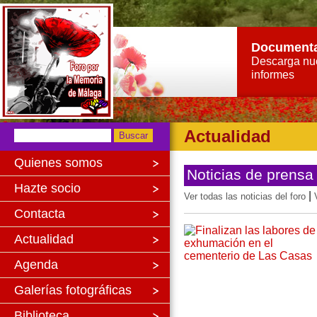
Document
Descarga nu
informes
Actualidad
Quienes somos
Noticias de prensa
Hazte socio
|
Ver todas las noticias del foro
Contacta
Actualidad
Agenda
Galerías fotográficas
Biblioteca