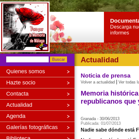
Document
Descarga nu
informes
Actualidad
Quienes somos
Noticia de prensa
|
Hazte socio
Volver a actualidad
Ver todas l
Memoria histórica
Contacta
republicanos que
Actualidad
Agenda
Granada - 30/06/2013
Publicada: 01/07/2013
Galerías fotográficas
Nadie sabe dónde está F
Biblioteca