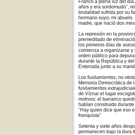
Franco a plena luz del día.
años y era sordomudo", re
brutalidad sufrida por su 
hermano suyo, mi abuelo.
madre, que nació dos mes
La represión en la provinc
premeditado de eliminación
los primeros días de ases
comienza a organizarse y se
orden público para depurar
durante la República y del
Enterrada junto a su mari
Los fusilamientos, no obst
Memoria Democrática de la
fusilamientos extrajudicia
de Víznar el lugar escogid
motivos: el barranco quedó
habían construido durante
"Hay quien dice que eso es
franquista"
Setenta y siete años despu
permanecen bajo la dura t