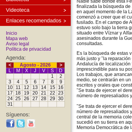
Nadie sabe dónde está Fed
finalizada la búsqueda de 
Videoteca
en aquel momento de la La
comenzó a creer que el cu
Enlaces recomendados
fusilado. En el campo de A
estuvo solo bajo la tierr
situado entre Víznar y Alf
Inicio
asesinados durante la Guerr
Mapa web
consultadas.
Aviso legal
Política de privacidad
Es la búsqueda de estas v
Agenda:
más justo y "la reparación
Andalucía de localización 
<
Agosto - 2026
>
imprescindible para su po
L
M
X
J
V
S
D
Los trabajos, que arrancar
1
2
medio, se centrarán en un
3
4
5
6
7
8
9
escritos y orales que cons
10
11
12
13
14
15
16
"Se trata de ejercer el de
17
18
19
20
21
22
23
número de represaliados 
24
25
26
27
28
29
30
31
"Se trata de ejercer el de
número de represaliados y
Síguenos:
central de la memoria col
sucedió en su tierra en aq
Memoria Democrática de l