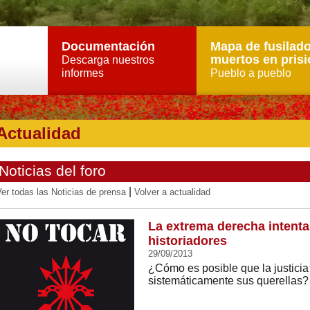
Documentación
Mapa de fusilado
muertos en prisi
Descarga nuestros
informes
Pueblo a pueblo
Actualidad
Noticias del foro
|
er todas las Noticias de prensa
Volver a actualidad
La extrema derecha intenta 
historiadores
29/09/2013
¿Cómo es posible que la justicia
sistemáticamente sus querellas?