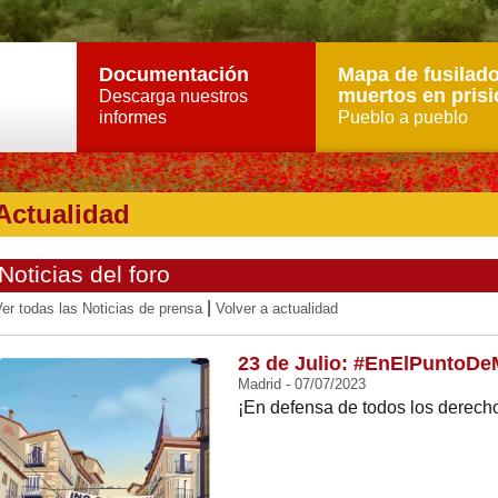
Documentación
Mapa de fusilado
muertos en prisi
Descarga nuestros
informes
Pueblo a pueblo
Actualidad
Noticias del foro
|
er todas las Noticias de prensa
Volver a actualidad
23 de Julio: #EnElPuntoDe
Madrid - 07/07/2023
¡En defensa de todos los derecho