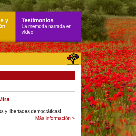
s y
Testimonios
ón
La memoria narrada en
vídeo
Mira
s y libertades democráticas!
Más Información >