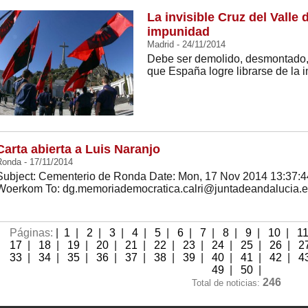
La invisible Cruz del Valle 
impunidad
Madrid - 24/11/2014
Debe ser demolido, desmontado, p
que España logre librarse de la 
Carta abierta a Luis Naranjo
Ronda - 17/11/2014
Subject: Cementerio de Ronda Date: Mon, 17 Nov 2014 13:37:
Woerkom
To: dg.memoriademocratica.calri@juntadeandalucia.
Páginas:
|
1
|
2
|
3
|
4
|
5
|
6
|
7
|
8
|
9
|
10
|
1
17
|
18
|
19
|
20
|
21
|
22
|
23
|
24
|
25
|
26
|
2
33
|
34
|
35
|
36
|
37
|
38
|
39
|
40
|
41
|
42
|
4
49
|
50
|
246
Total de noticias: