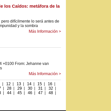
de los Caídos: metáfora de la
ero difícilmente lo será antes de
impunidad y la sombra
Más Información >
44 +0100 From: Jehanne van
es
Más Información >
1
|
12
|
13
|
14
|
15
|
16
|
7
|
28
|
29
|
30
|
31
|
32
|
3
|
44
|
45
|
46
|
47
|
48
|