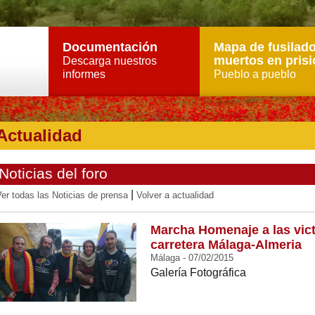
Documentación
Mapa de fusilado
muertos en prisi
Descarga nuestros
informes
Pueblo a pueblo
Actualidad
Noticias del foro
|
er todas las Noticias de prensa
Volver a actualidad
Marcha Homenaje a las vict
carretera Málaga-Almeria
Málaga - 07/02/2015
Galería Fotográfica