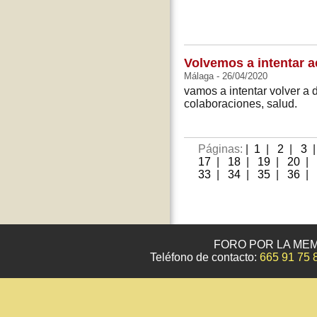
Volvemos a intentar a
Málaga - 26/04/2020
vamos a intentar volver a 
colaboraciones, salud.
Páginas:
|
1
|
2
|
3
17
|
18
|
19
|
20
|
33
|
34
|
35
|
36
|
FORO POR LA MEM
Teléfono de contacto:
665 91 75 