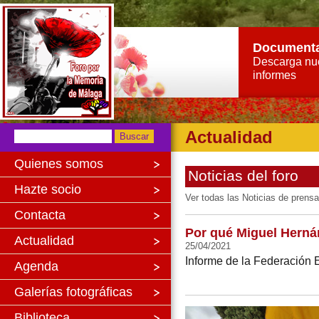
Document
Descarga nu
informes
Actualidad
Quienes somos
Noticias del foro
Hazte socio
Ver todas las Noticias de prensa
Contacta
Por qué Miguel Herná
Actualidad
25/04/2021
Informe de la Federación E
Agenda
Galerías fotográficas
Biblioteca