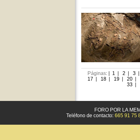
Páginas:
|
1
|
2
|
3
17
|
18
|
19
|
20
|
33
|
FORO POR LA MEM
Teléfono de contacto:
665 91 75 