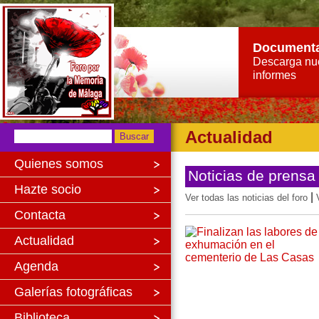
Document
Descarga nu
informes
Actualidad
Quienes somos
Noticias de prensa
Hazte socio
|
Ver todas las noticias del foro
Contacta
Actualidad
Agenda
Galerías fotográficas
Biblioteca