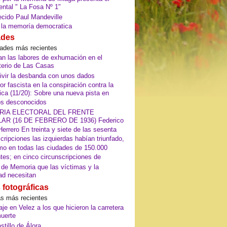
ntal " La Fosa Nº 1"
ecido Paul Mandeville
 la memoría democratica
ades
dades más recientes
zan las labores de exhumación en el
erio de Las Casas
ivir la desbanda con unos dados
or fascista en la conspiración contra la
ica (11/20): Sobre una nueva pista en
os desconocidos
RIA ELECTORAL DEL FRENTE
AR (16 DE FEBRERO DE 1936) Federico
errero En treinta y siete de las sesenta
cripciones las izquierdas habían triunfado,
mo en todas las ciudades de 150.000
tes; en cinco circunscripciones de
 de Memoria que las víctimas y la
ad necesitan
 fotográficas
as más recientes
e en Velez a los que hicieron la carretera
muerte
stillo de Álora