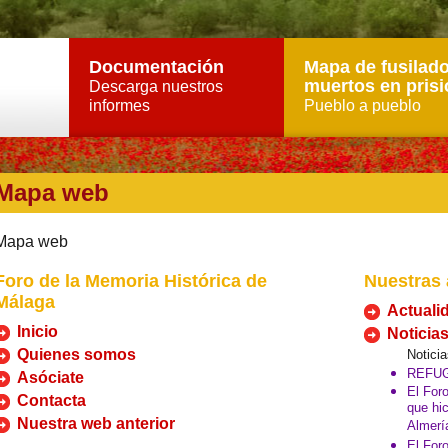
Documentación
Mapa de fusilado
muertos en prisi
Descarga nuestros
informes
Pueblo a pueblo
Mapa web
Mapa web
Foro de la Memoria Histórica de
Nuestras 
Málaga
Actuali
Inicio
Noticia
Quienes somos
Notici
REFUG
Asóciate
El For
Contacta
que hic
Nuestra web anterior
Almerí
El For