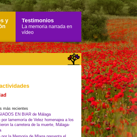
s y
Testimonios
ón
La memoria narrada en
vídeo
actividades
dad
s
as más recientes
IADOS EN BIAR de Málaga
o por lamemoría de Velez homenajea a los
ieron la carretera de la muerte, Málaga-
a
o por la Memoria de Mlaga presenta el