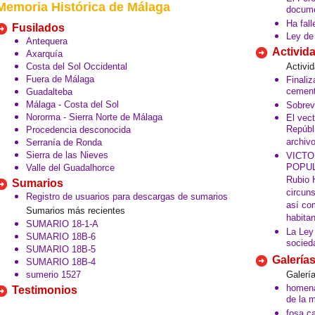
Memoria Histórica de Málaga
docume
Ha fall
Fusilados
Ley de
Antequera
Activid
Axarquía
Costa del Sol Occidental
Activi
Fuera de Málaga
Finali
cement
Guadalteba
Málaga - Costa del Sol
Sobrev
Nororma - Sierra Norte de Málaga
El vect
Repúbl
Procedencia desconocida
archiv
Serranía de Ronda
Sierra de las Nieves
VICTO
POPUL
Valle del Guadalhorce
Rubio H
Sumarios
circuns
Registro de usuarios para descargas de sumarios
así co
Sumarios más recientes
habitan
SUMARIO 18-1-A
La Ley
SUMARIO 18B-6
socied
SUMARIO 18B-5
Galerías
SUMARIO 18B-4
sumerio 1527
Galerí
homenaj
Testimonios
de la 
fosa ca