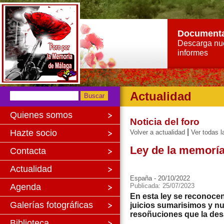
Document
Descarga nu
informes
Actualidad
Quienes somos
Noticia del foro
|
Hazte socio
Volver a actualidad
Ver todas l
Ley de la memorí
Contacta
Actualidad
España - 20/10/2022
Agenda
Publicada: 25/07/2023
En esta ley se reconocen
Galerías fotográficas
juicios sumarisimos y nu
resoñuciones que la desa
Biblioteca