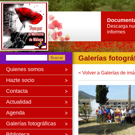
Document
Descarga nu
informes
Galerías fotográ
Quienes somos
< Volver a Galerías de im
Hazte socio
Contacta
Actualidad
Agenda
Galerías fotográficas
Biblioteca