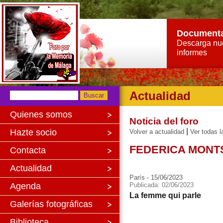
Document
Descarga nu
informes
Actualidad
Quienes somos
Noticia del foro
|
Hazte socio
Volver a actualidad
Ver todas l
FEDERICA MONT
Contacta
Actualidad
París - 15/06/2023
Agenda
Publicada: 02/06/2023
La femme qui parle
Galerías fotográficas
Biblioteca