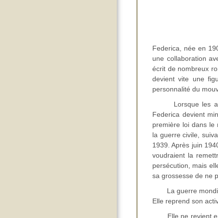
Federica, née en 190
une collaboration av
écrit de nombreux ro
devient vite une fig
personnalité du mouv
Lorsque les anarch
Federica devient mini
première loi dans le
la guerre civile, suiv
1939. Après juin 1940
voudraient la remettr
persécution, mais ell
sa grossesse de ne p
La guerre mondiale 
Elle reprend son acti
Elle ne revient en 