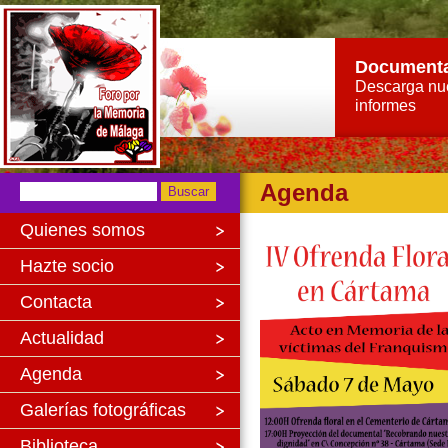
Document
Descarga nu
informes
Agenda
Quienes somos
Hazte socio
Contacta
Actualidad
Agenda
Galerías fotográficas
Biblioteca