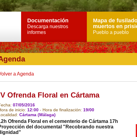
Documentación
Mapa de fusilado
muertos en prisi
Descarga nuestros
informes
Pueblo a pueblo
Agenda
Volver a Agenda
lV Ofrenda Floral en Cártama
Fecha:
07/05/2016
Hora de inicio:
12:00
- Hora de finalización:
19/00
Localidad:
Cártama (Málaga)
12h Ofrenda Floral en el cementerio de Cártama 17h
Proyección del documental "Recobrando nuestra
dignidad"