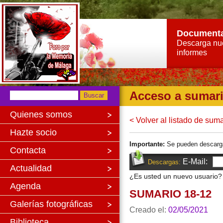
Document
Descarga nu
informes
Acceso a sumar
Quienes somos
< Volver al listado de sum
Hazte socio
Importante:
Se pueden descargar 
Contacta
E-Mail:
Descargas:
Actualidad
¿Es usted un nuevo usuario
Agenda
SUMARIO 18-12
Galerías fotográficas
Creado el:
02/05/2021
Biblioteca