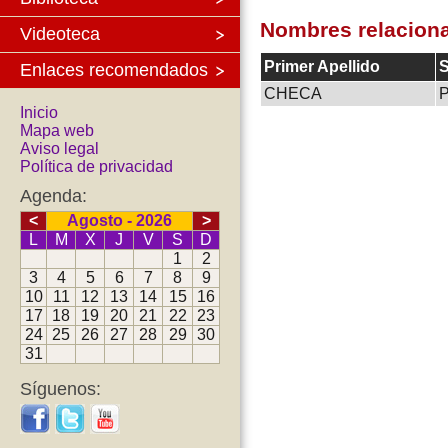
Nombres relacion
Videoteca
Primer Apellido
S
Enlaces recomendados
CHECA
Inicio
Mapa web
Aviso legal
Política de privacidad
Agenda:
<
Agosto - 2026
>
L
M
X
J
V
S
D
1
2
3
4
5
6
7
8
9
10
11
12
13
14
15
16
17
18
19
20
21
22
23
24
25
26
27
28
29
30
31
Síguenos: