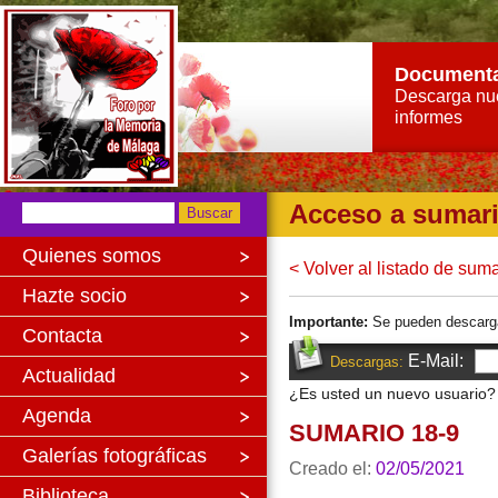
Document
Descarga nu
informes
Acceso a sumar
Quienes somos
< Volver al listado de sum
Hazte socio
Importante:
Se pueden descargar 
Contacta
E-Mail:
Descargas:
Actualidad
¿Es usted un nuevo usuario
Agenda
SUMARIO 18-9
Galerías fotográficas
Creado el:
02/05/2021
Biblioteca