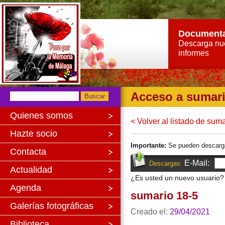
Document
Descarga nu
informes
Acceso a sumar
Quienes somos
< Volver al listado de sum
Hazte socio
Importante:
Se pueden descargar 
Contacta
E-Mail:
Descargas:
Actualidad
¿Es usted un nuevo usuario
Agenda
sumario 18-5
Galerías fotográficas
Creado el:
29/04/2021
Biblioteca