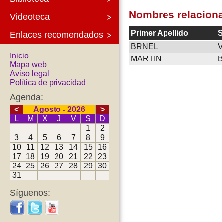
Nombres relacion
Videoteca
Primer Apellido
S
Enlaces recomendados
BRNEL
Inicio
MARTIN
Mapa web
Aviso legal
Política de privacidad
Agenda:
<
Agosto - 2026
>
L
M
X
J
V
S
D
1
2
3
4
5
6
7
8
9
10
11
12
13
14
15
16
17
18
19
20
21
22
23
24
25
26
27
28
29
30
31
Síguenos: