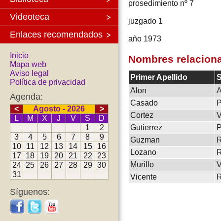
prosedimiento nº 7
Videoteca
juzgado 1
Enlaces recomendados
año 1973
Inicio
Nombres relacion
Mapa web
Aviso legal
Primer Apellido
S
Política de privacidad
Alon
Agenda:
Casado
P
<
Agosto - 2026
>
Cortez
V
L
M
X
J
V
S
D
1
2
Gutierrez
P
3
4
5
6
7
8
9
Guzman
R
10
11
12
13
14
15
16
Lozano
R
17
18
19
20
21
22
23
Murillo
V
24
25
26
27
28
29
30
31
Vicente
Síguenos: