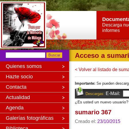
Document
Descarga nu
informes
Acceso a sumar
Quienes somos
< Volver al listado de sum
Hazte socio
Importante:
Se pueden descargar 
Contacta
E-Mail:
Descargas:
Actualidad
¿Es usted un nuevo usuario
Agenda
sumario 367
Galerías fotográficas
Creado el:
23/10/2015
Biblioteca