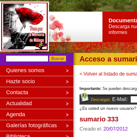
Document
Descarga nu
informes
Acceso a sumar
Quienes somos
< Volver al listado de sum
Hazte socio
Importante:
Se pueden descargar 
Contacta
E-Mail:
Descargas:
Actualidad
¿Es usted un nuevo usuario
Agenda
sumario 333
Galerías fotográficas
Creado el:
20/07/2012
Biblioteca