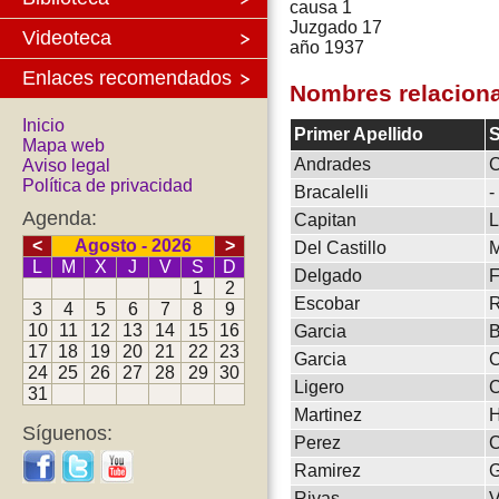
causa 1
Juzgado 17
Videoteca
año 1937
Enlaces recomendados
Nombres relacion
Inicio
Primer Apellido
S
Mapa web
Andrades
C
Aviso legal
Política de privacidad
Bracalelli
-
Agenda:
Capitan
L
<
Agosto - 2026
>
Del Castillo
M
L
M
X
J
V
S
D
Delgado
F
1
2
Escobar
R
3
4
5
6
7
8
9
10
11
12
13
14
15
16
Garcia
B
17
18
19
20
21
22
23
Garcia
C
24
25
26
27
28
29
30
Ligero
C
31
Martinez
H
Síguenos:
Perez
C
Ramirez
G
Rivas
V