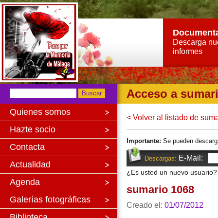
Document
Descarga nu
informes
Acceso a sumar
Quienes somos
< Volver al listado de sum
Hazte socio
Importante:
Se pueden descargar 
Contacta
E-Mail:
Descargas:
Actualidad
¿Es usted un nuevo usuario
Agenda
sumario 1068
Galerías fotográficas
Creado el:
01/07/2012
Biblioteca