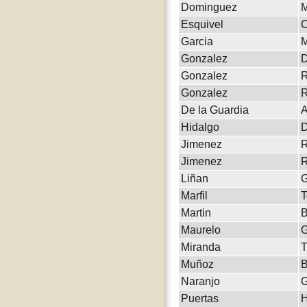
Dominguez
M
Esquivel
C
Garcia
M
Gonzalez
D
Gonzalez
R
Gonzalez
R
De la Guardia
A
Hidalgo
D
Jimenez
R
Jimenez
R
Liñan
G
Marfil
T
Martin
B
Maurelo
G
Miranda
T
Muñoz
B
Naranjo
G
Puertas
H