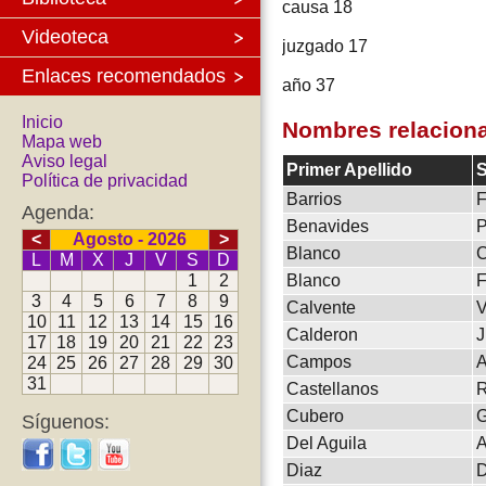
causa 18
Videoteca
juzgado 17
Enlaces recomendados
año 37
Inicio
Nombres relacion
Mapa web
Aviso legal
Primer Apellido
S
Política de privacidad
Barrios
F
Agenda:
Benavides
P
<
Agosto - 2026
>
Blanco
C
L
M
X
J
V
S
D
1
2
Blanco
F
3
4
5
6
7
8
9
Calvente
V
10
11
12
13
14
15
16
Calderon
J
17
18
19
20
21
22
23
Campos
A
24
25
26
27
28
29
30
31
Castellanos
R
Cubero
G
Síguenos:
Del Aguila
A
Diaz
D