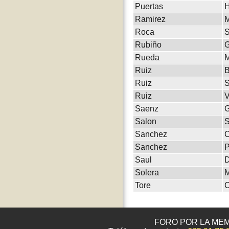
Puertas
H
Ramirez
M
Roca
S
Rubiño
G
Rueda
M
Ruiz
Ruiz
S
Ruiz
V
Saenz
G
Salon
S
Sanchez
C
Sanchez
P
Saul
D
Solera
M
Tore
C
FORO POR LA MEM