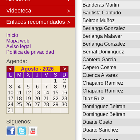
Banderas Martin
Videoteca
Bautista Cantudo
Beltran Muñoz
Enlaces recomendados
Berlanga Gonzalez
Inicio
Berlanga Malaver
Mapa web
Berlanga Gonzalez
Aviso legal
Bernal Dominguez
Política de privacidad
Cantero Garcia
Agenda:
Cepero Cosme
<
Agosto - 2026
>
L
M
X
J
V
S
D
Cuenca Alvarez
1
2
Chaparro Ramirez
3
4
5
6
7
8
9
Chaparro Ramirez
10
11
12
13
14
15
16
17
18
19
20
21
22
23
Diaz Ruiz
24
25
26
27
28
29
30
Dominguez Beltran
31
Dominguez Beltran
Síguenos:
Duarte Cueto
Duarte Sanchez