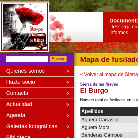
Document
Descarga nu
informes
Mapa de fusilad
Quienes somos
< Volver al mapa de Sierra
Hazte socio
Sierra de las Nieves
El Burgo
Contacta
Número total de fusilados en nue
Actualidad
Apellidos
Agenda
Aguera Carrasco
Galerías fotográficas
Aguera Mora
Banderas Campos
Biblioteca