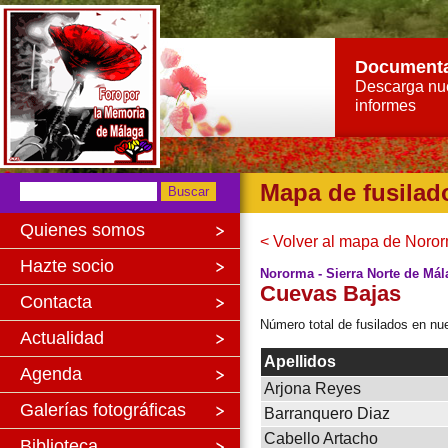
Document
Descarga nu
informes
Mapa de fusilad
Quienes somos
< Volver al mapa de Noror
Hazte socio
Nororma - Sierra Norte de Mál
Cuevas Bajas
Contacta
Número total de fusilados en nue
Actualidad
Apellidos
Agenda
Arjona Reyes
Galerías fotográficas
Barranquero Diaz
Cabello Artacho
Biblioteca