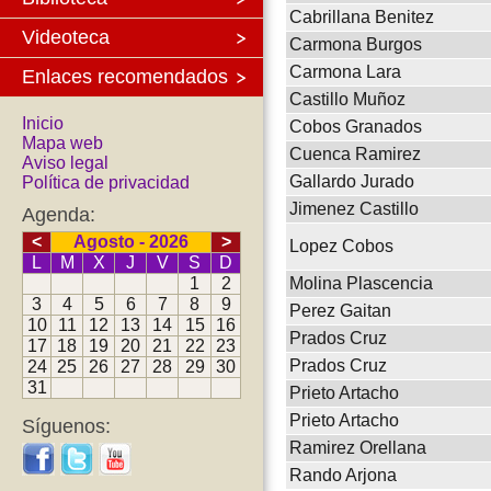
Cabrillana Benitez
Videoteca
Carmona Burgos
Carmona Lara
Enlaces recomendados
Castillo Muñoz
Inicio
Cobos Granados
Mapa web
Cuenca Ramirez
Aviso legal
Gallardo Jurado
Política de privacidad
Jimenez Castillo
Agenda:
<
Agosto - 2026
>
Lopez Cobos
L
M
X
J
V
S
D
1
2
Molina Plascencia
3
4
5
6
7
8
9
Perez Gaitan
10
11
12
13
14
15
16
Prados Cruz
17
18
19
20
21
22
23
Prados Cruz
24
25
26
27
28
29
30
31
Prieto Artacho
Prieto Artacho
Síguenos:
Ramirez Orellana
Rando Arjona