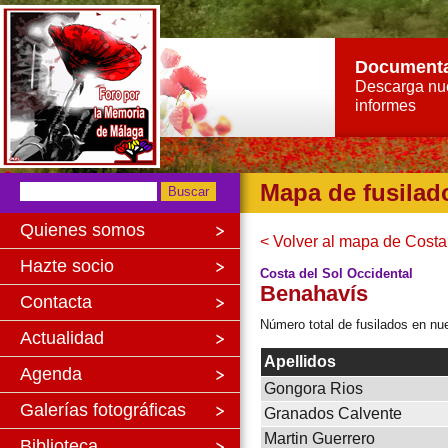
Document
Descarga nu
informes
Mapa de fusilad
Quienes somos
< Volver al mapa de Costa
Hazte socio
Costa del Sol Occidental
Benahavís
Contacta
Número total de fusilados en nue
Actualidad
Apellidos
Agenda
Gongora Rios
Galerías fotográficas
Granados Calvente
Martin Guerrero
Biblioteca