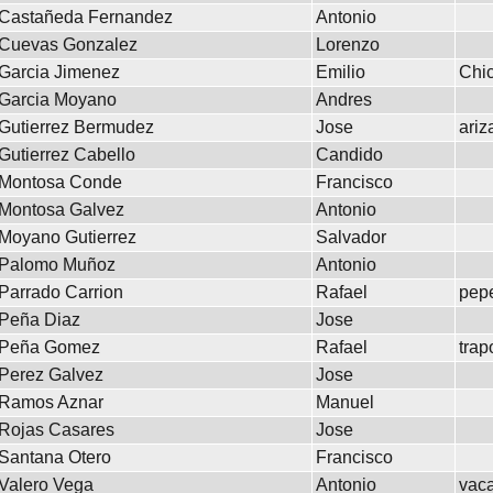
Castañeda Fernandez
Antonio
Cuevas Gonzalez
Lorenzo
Garcia Jimenez
Emilio
Chi
Garcia Moyano
Andres
Gutierrez Bermudez
Jose
ariz
Gutierrez Cabello
Candido
Montosa Conde
Francisco
Montosa Galvez
Antonio
Moyano Gutierrez
Salvador
Palomo Muñoz
Antonio
Parrado Carrion
Rafael
pepe
Peña Diaz
Jose
Peña Gomez
Rafael
trap
Perez Galvez
Jose
Ramos Aznar
Manuel
Rojas Casares
Jose
Santana Otero
Francisco
Valero Vega
Antonio
vac