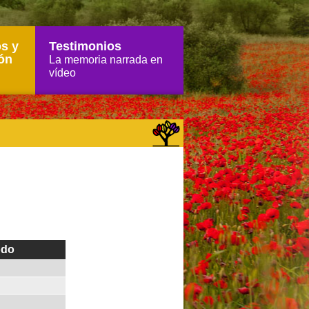
s y
Testimonios
ón
La memoria narrada en
vídeo
odo