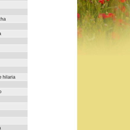
cha
a
 hilaria
o
a