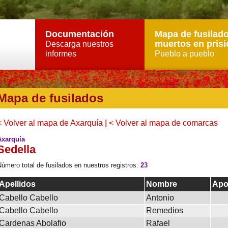
Documentación
Mapa de fusilado
muertos en prisi
Descarga nuestros
informes
Pueblo a pueblo
Mapa de fusilados
< Volver al mapa de Axarquía
|
< Volver al mapa de comarcas
Axarquía
Sedella
úmero total de fusilados en nuestros registros:
23
Apellidos
Nombre
Ap
Cabello Cabello
Antonio
Cabello Cabello
Remedios
Cardenas Abolafio
Rafael