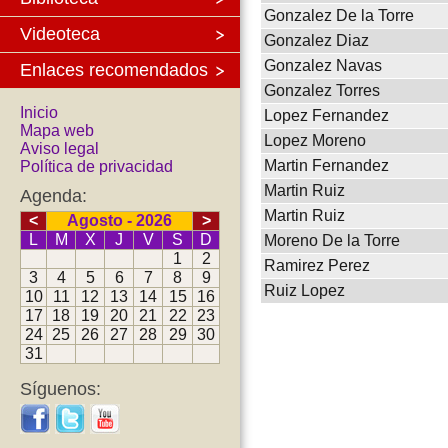
Gonzalez De la Torre
Videoteca
Gonzalez Diaz
Gonzalez Navas
Enlaces recomendados
Gonzalez Torres
Inicio
Lopez Fernandez
Mapa web
Lopez Moreno
Aviso legal
Martin Fernandez
Política de privacidad
Martin Ruiz
Agenda:
Martin Ruiz
<
Agosto - 2026
>
L
M
X
J
V
S
D
Moreno De la Torre
1
2
Ramirez Perez
3
4
5
6
7
8
9
Ruiz Lopez
10
11
12
13
14
15
16
17
18
19
20
21
22
23
24
25
26
27
28
29
30
31
Síguenos: