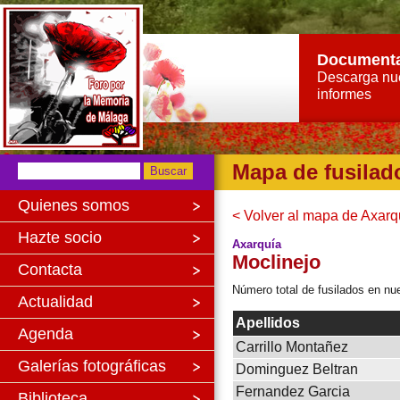
Document
Descarga nu
informes
Mapa de fusilad
Quienes somos
< Volver al mapa de Axarq
Hazte socio
Axarquía
Moclinejo
Contacta
Número total de fusilados en nue
Actualidad
Apellidos
Agenda
Carrillo Montañez
Galerías fotográficas
Dominguez Beltran
Fernandez Garcia
Biblioteca