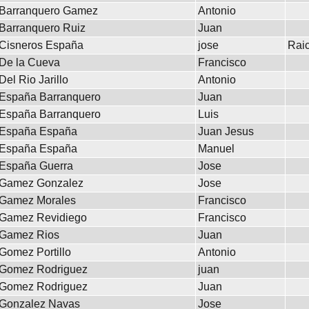
Barranquero Gamez
Antonio
Barranquero Ruiz
Juan
Cisneros España
jose
Rai
De la Cueva
Francisco
Del Rio Jarillo
Antonio
España Barranquero
Juan
España Barranquero
Luis
España España
Juan Jesus
España España
Manuel
España Guerra
Jose
Gamez Gonzalez
Jose
Gamez Morales
Francisco
Gamez Revidiego
Francisco
Gamez Rios
Juan
Gomez Portillo
Antonio
Gomez Rodriguez
juan
Gomez Rodriguez
Juan
Gonzalez Navas
Jose