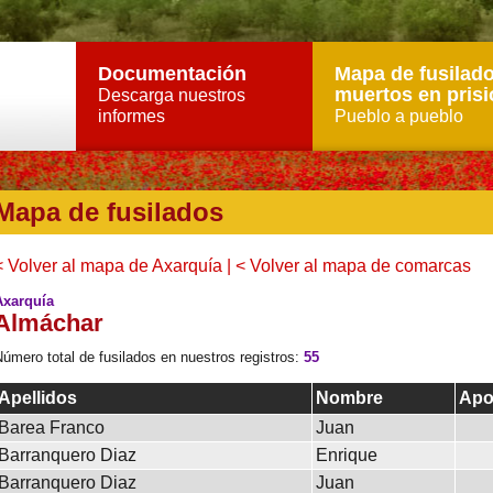
Documentación
Mapa de fusilado
muertos en prisi
Descarga nuestros
informes
Pueblo a pueblo
Mapa de fusilados
< Volver al mapa de Axarquía
|
< Volver al mapa de comarcas
Axarquía
Almáchar
úmero total de fusilados en nuestros registros:
55
Apellidos
Nombre
Ap
Barea Franco
Juan
Barranquero Diaz
Enrique
Barranquero Diaz
Juan