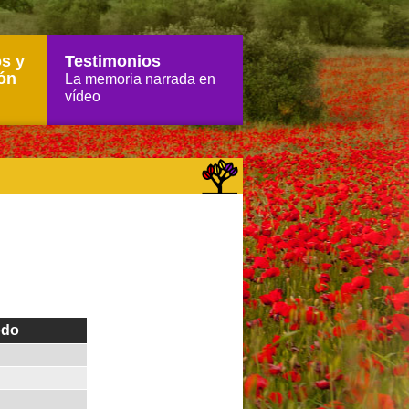
s y
Testimonios
ón
La memoria narrada en
vídeo
odo