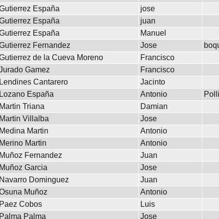
Gutierrez España
jose
Gutierrez España
juan
Gutierrez España
Manuel
Gutierrez Fernandez
Jose
boq
Gutierrez de la Cueva Moreno
Francisco
Jurado Gamez
Francisco
Lendines Cantarero
Jacinto
Lozano España
Antonio
Poll
Martin Triana
Damian
Martin Villalba
Jose
Medina Martin
Antonio
Merino Martin
Antonio
Muñoz Fernandez
Juan
Muñoz Garcia
Jose
Navarro Dominguez
Juan
Osuna Muñoz
Antonio
Paez Cobos
Luis
Palma Palma
Jose