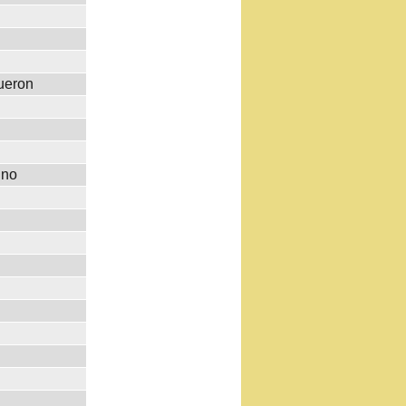
ueron
ino