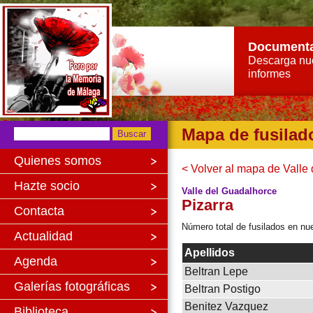
Document
Descarga nu
informes
Mapa de fusilad
Quienes somos
< Volver al mapa de Valle
Hazte socio
Valle del Guadalhorce
Pizarra
Contacta
Número total de fusilados en nue
Actualidad
Apellidos
Agenda
Beltran Lepe
Galerías fotográficas
Beltran Postigo
Benitez Vazquez
Biblioteca