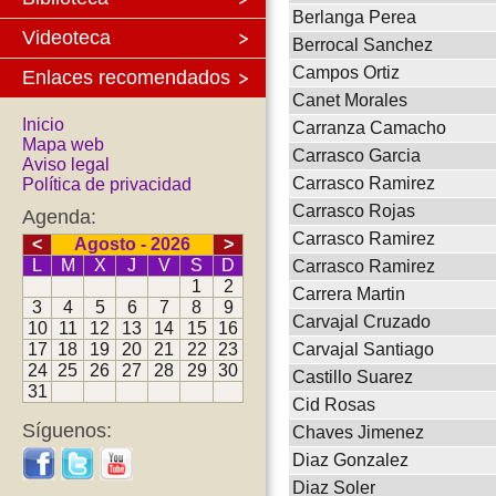
Berlanga Perea
Videoteca
Berrocal Sanchez
Campos Ortiz
Enlaces recomendados
Canet Morales
Inicio
Carranza Camacho
Mapa web
Carrasco Garcia
Aviso legal
Carrasco Ramirez
Política de privacidad
Carrasco Rojas
Agenda:
Carrasco Ramirez
<
Agosto - 2026
>
L
M
X
J
V
S
D
Carrasco Ramirez
1
2
Carrera Martin
3
4
5
6
7
8
9
Carvajal Cruzado
10
11
12
13
14
15
16
17
18
19
20
21
22
23
Carvajal Santiago
24
25
26
27
28
29
30
Castillo Suarez
31
Cid Rosas
Síguenos:
Chaves Jimenez
Diaz Gonzalez
Diaz Soler