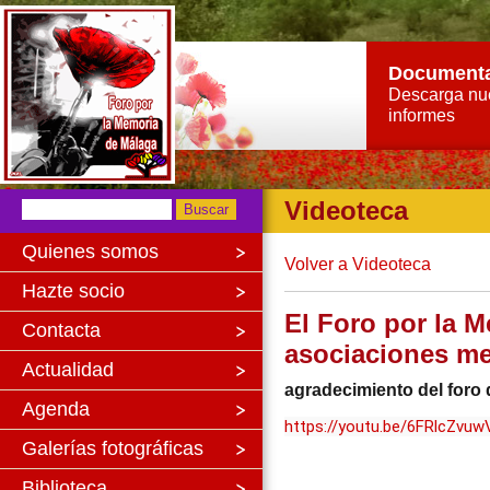
Document
Descarga nu
informes
Videoteca
Quienes somos
Volver a Videoteca
Hazte socio
El Foro por la 
Contacta
asociaciones me
Actualidad
agradecimiento del foro
Agenda
https://youtu.be/6FRlcZvuw
Galerías fotográficas
Biblioteca