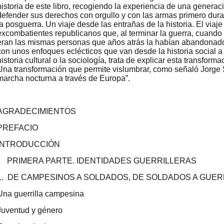
historia de este libro, recogiendo la experiencia de una genera
defender sus derechos con orgullo y con las armas primero durant
la posguerra. Un viaje desde las entrañas de la historia. El via
excombatientes republicanos que, al terminar la guerra, cuando
eran las mismas personas que años atrás la habían abandonado.
con unos enfoques eclécticos que van desde la historia social a
historia cultural o la sociología, trata de explicar esta transformac
Una transformación que permite vislumbrar, como señaló Jorge S
marcha nocturna a través de Europa”.
AGRADECIMIENTOS
PREFACIO
INTRODUCCIÓN
I PRIMERA PARTE. IDENTIDADES GUERRILLERAS
1. DE CAMPESINOS A SOLDADOS, DE SOLDADOS A GUE
Una guerrilla campesina
Juventud y género