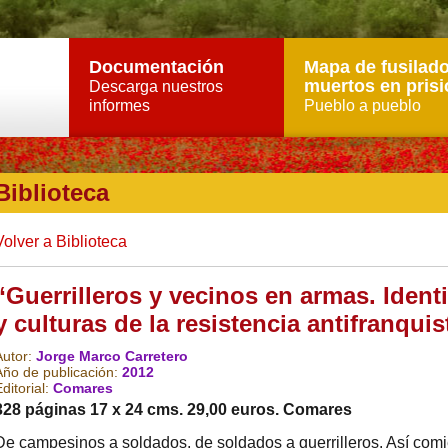
Documentación
Mapa de fusilado
muertos en prisi
Descarga nuestros
informes
Pueblo a pueblo
Biblioteca
Volver a Biblioteca
“Guerrilleros y vecinos en armas. Ident
y culturas de la resistencia antifranquis
Autor:
Jorge Marco Carretero
Año de publicación:
2012
ditorial:
Comares
328 páginas 17 x 24 cms. 29,00 euros. Comares
De campesinos a soldados, de soldados a guerrilleros. Así comi