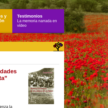
s y
Testimonios
ón
La memoria narrada en
vídeo
idades
ta”
enza la