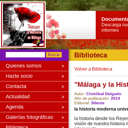
Document
Descarga nu
informes
Biblioteca
Quienes somos
Volver a Biblioteca
Hazte socio
"Málaga y la His
Contacta
Autor:
Cristóbal Delgado
Actualidad
Año de publicación:
2014
Editorial:
Silente
Agenda
la historia moderna univ
Galerías fotográficas
la historia desde los Reyes
visión de nuestra historia 
Biblioteca