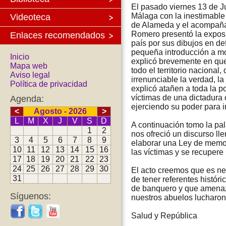
El pasado viernes 13 de Ju
Málaga con la inestimable
Videoteca
de Alameda y el acompañ
Romero presentó la exposi
Enlaces recomendados
país por sus dibujos en d
pequeña introducción a mo
Inicio
explicó brevemente en que 
Mapa web
todo el territorio naciona
Aviso legal
irrenunciable la verdad, la
Política de privacidad
explicó atañen a toda la
víctimas de una dictadura 
Agenda:
ejerciendo su poder para 
<
Agosto - 2026
>
L
M
X
J
V
S
D
A continuación tomo la p
1
2
nos ofreció un discurso ll
3
4
5
6
7
8
9
elaborar una Ley de memori
10
11
12
13
14
15
16
las víctimas y se recupere
17
18
19
20
21
22
23
24
25
26
27
28
29
30
El acto creemos que es ne
31
de tener referentes histór
de banquero y que amenaza
Síguenos:
nuestros abuelos lucharon
Salud y República