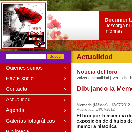
Document
Descarga nu
informes
Actualidad
Quienes somos
Noticia del foro
|
Hazte socio
Volver a actualidad
Ver todas l
Dibujando la Memo
Contacta
Actualidad
Alameda (Málaga) - 13/07/2012
Agenda
Publicada: 14/07/2012
El foro por la memoria d
Galerías fotográficas
exposición de dibujos de 
memoria historica
Biblioteca