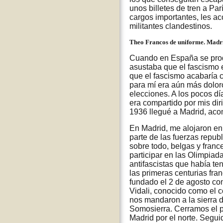
unos billetes de tren a Pa
cargos importantes, les a
militantes clandestinos.
Theo Francos de uniforme. Madr
Cuando en España se produ
asustaba que el fascismo 
que el fascismo acabaría c
para mí era aún más dolo
elecciones. A los pocos dí
era compartido por mis dir
1936 llegué a Madrid, aco
En Madrid, me alojaron en
parte de las fuerzas repu
sobre todo, belgas y franc
participar en las Olimpiad
antifascistas que había te
las primeras centurias fra
fundado el 2 de agosto con
Vidali, conocido como el 
nos mandaron a la sierra 
Somosierra. Cerramos el p
Madrid por el norte. Segui