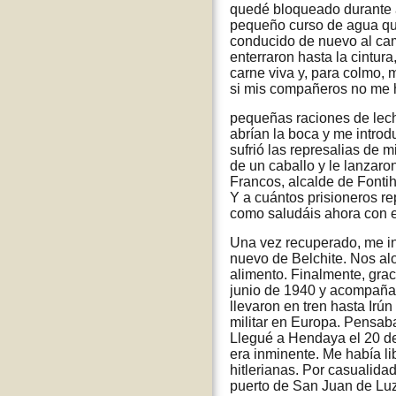
quedé bloqueado durante a
pequeño curso de agua que 
conducido de nuevo al ca
enterraron hasta la cintura
carne viva y, para colmo, 
si mis compañeros no me h
pequeñas raciones de lech
abrían la boca y me introd
sufrió las represalias de m
de un caballo y le lanzar
Francos, alcalde de Fonti
Y a cuántos prisioneros rep
como saludáis ahora con e
Una vez recuperado, me in
nuevo de Belchite. Nos al
alimento. Finalmente, grac
junio de 1940 y acompaña
llevaron en tren hasta Irún
militar en Europa. Pensaba
Llegué a Hendaya el 20 de
era inminente. Me había li
hitlerianas. Por casualida
puerto de San Juan de Luz 