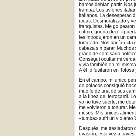
barcos debían partir. Nos
trampa. Los aviones itali
italianos. La desesperació
rocas. Desmoralizado y ven
franquistas. Me golpearon 
colmo, quería decir «puert
les introdujeron en un cam
torturado. Nos hacían «la 
cabeza sin parar. Muchos s
grado de comisario polític
Conseguí ocultar mi verda
vivía también en mi misma 
A él lo fusilaron en Tolos
En el campo, mi único pen
de polacos consiguió hacer
muelle de una de sus cama
a la línea del ferrocarril.
yo no tuve suerte, me detu
me volvieron a torturar. Me
meses. Mis únicos aliment
«tumba» sufrí un violento '
Después, me trasladaron 
evasión, esta vez a través 