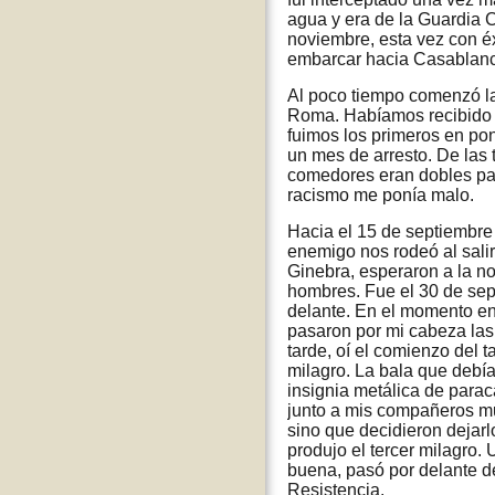
agua y era de la Guardia C
noviembre, esta vez con éx
embarcar hacia Casablanca 
Al poco tiempo comenzó la
Roma. Habíamos recibido l
fuimos los primeros en pon
un mes de arresto. De la
comedores eran dobles para
racismo me ponía malo.
Hacia el 15 de septiembre
enemigo nos rodeó al salir
Ginebra, esperaron a la no
hombres. Fue el 30 de sep
delante. En el momento en
pasaron por mi cabeza las
tarde, oí el comienzo del 
milagro. La bala que debí
insignia metálica de parac
junto a mis compañeros mu
sino que decidieron dejarl
produjo el tercer milagro.
buena, pasó por delante d
Resistencia.