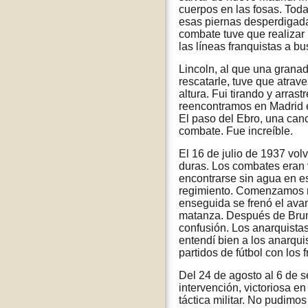
cuerpos en las fosas. Tod
esas piernas desperdigada
combate tuve que realizar 
las líneas franquistas a 
Lincoln, al que una granad
rescatarle, tuve que atrav
altura. Fui tirando y arra
reencontramos en Madrid en
El paso del Ebro, una canc
combate. Fue increíble.
El 16 de julio de 1937 vol
duras. Los combates eran 
encontrarse sin agua en es
regimiento. Comenzamos m
enseguida se frenó el avan
matanza. Después de Brunet
confusión. Los anarquista
entendí bien a los anarqui
partidos de fútbol con los
Del 24 de agosto al 6 de s
intervención, victoriosa en
táctica militar. No pudimo