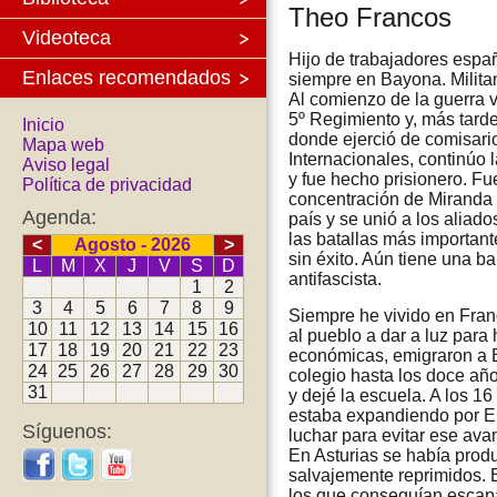
Theo Francos
Videoteca
Hijo de trabajadores espa
Enlaces recomendados
siempre en Bayona. Milita
Al comienzo de la guerra v
5º Regimiento y, más tarde
Inicio
donde ejerció de comisario 
Mapa web
Internacionales, continúo l
Aviso legal
y fue hecho prisionero. Fu
Política de privacidad
concentración de Miranda d
Agenda:
país y se unió a los aliado
las batallas más importan
<
Agosto - 2026
>
sin éxito. Aún tiene una b
L
M
X
J
V
S
D
antifascista.
1
2
3
4
5
6
7
8
9
Siempre he vivido en Fran
10
11
12
13
14
15
16
al pueblo a dar a luz para
17
18
19
20
21
22
23
económicas, emigraron a Ba
24
25
26
27
28
29
30
colegio hasta los doce añ
31
y dejé la escuela. A los 1
estaba expandiendo por Eu
Síguenos:
luchar para evitar ese av
En Asturias se había produ
salvajemente reprimidos. 
los que conseguían escapa