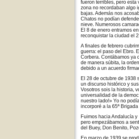
fueron terribles, pero esta
zona no recordaban algo i
bajas. Además nos acosaba
Chatos no podían defende
nieve. Numerosos camarad
El 8 de enero entramos en 
reconquistar la ciudad el 2
A finales de febrero cubri
guerra: el paso del Ebro. 
Corbera. Contábamos ya co
de manera súbita, la orde
debido a un acuerdo firma
El 28 de octubre de 1938 
un discurso histórico y s
Vosotros sois la historia, 
universalidad de la democr
nuestro lado!» Yo no podí
incorporé a la 65ª Brigada
Fuimos hacia Andalucía y 
pero empezábamos a senti
del Buey, Don Benito, Poz
En marzo de 1939 se produj