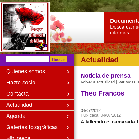
Document
Descarga nu
informes
Actualidad
Quienes somos
Noticia de prensa
|
Hazte socio
Volver a actualidad
Ver todas l
Theo Francos
Contacta
Actualidad
04/07/2012
Agenda
Publicada: 04/07/2012
A fallecido el camarada
Galerías fotográficas
Biblioteca