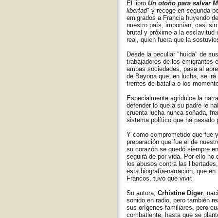
El libro
Un otoño para salvar 
libertad
" y recoge en segunda per
emigrados a Francia huyendo del
nuestro país, imponían, casi sin
brutal y próximo a la esclavitu
real, quien fuera que la sostuvie
Desde la peculiar "huída" de su
trabajadores de los emigrantes en
ambas sociedades, pasa al apren
de Bayona que, en lucha, se irá
frentes de batalla o los moment
Especialmente agridulce la narr
defender lo que a su padre le ha
cruenta lucha nunca soñada, fren
sistema político que ha pasado p
Y como comprometido que fue y q
preparación que fue el de nuest
su corazón se quedó siempre en 
seguirá de por vida. Por ello no 
los abusos contra las libertades,
esta biografía-narración, que en
Francos, tuvo que vivir.
Su autora,
Crhistine Diger
, nac
sonido en radio, pero también r
sus orígenes familiares, pero c
combatiente, hasta que se plante