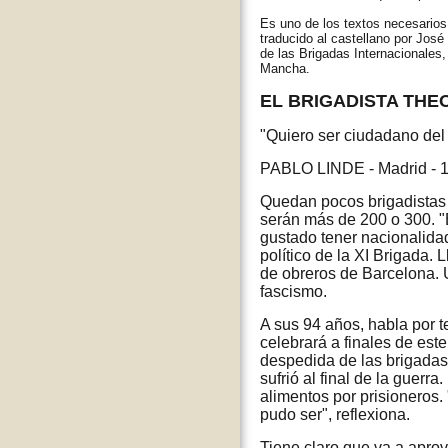
Es uno de los textos necesarios 
traducido al castellano por Jos
de las Brigadas Internacionales,
Mancha.
EL BRIGADISTA TH
"Quiero ser ciudadano del 
PABLO LINDE - Madrid - 
Quedan pocos brigadistas 
serán más de 200 o 300. "
gustado tener nacionalida
político de la XI Brigada.
de obreros de Barcelona. U
fascismo.
A sus 94 años, habla por t
celebrará a finales de es
despedida de las brigadas
sufrió al final de la guer
alimentos por prisioneros
pudo ser", reflexiona.
Tiene claro que va a aprov