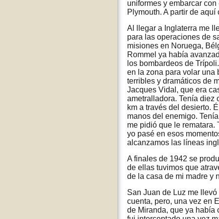
uniformes y embarcar con e
Plymouth. A partir de aqu
Al llegar a Inglaterra me 
para las operaciones de s
misiones en Noruega, Bélgi
Rommel ya había avanzado
los bombardeos de Trípoli
en la zona para volar una 
terribles y dramáticos de
Jacques Vidal, que era ca
ametralladora. Tenía diez 
km a través del desierto. 
manos del enemigo. Tenía u
me pidió que le rematara.
yo pasé en esos momentos.
alcanzamos las líneas ing
A finales de 1942 se prod
de ellas tuvimos que atrav
de la casa de mi madre y n
San Juan de Luz me llevó 
cuenta, pero, una vez en 
de Miranda, que ya había 
fui interceptado una vez m