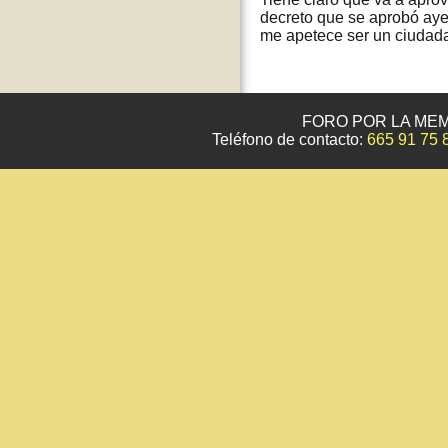
decreto que se aprobó aye
me apetece ser un ciudada
FORO POR LA MEM
Teléfono de contacto:
665 91 75 