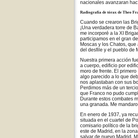
nacionales avanzaran haci
Radiografía de tórax de Theo Fra
Cuando se crearon las Bri
¡Una verdadera torre de Ba
me incorporé a la XI Briga
participamos en el gran de
Moscas y los Chatos, que 
del desfile y el pueblo de
Nuestra primera acción fue
a cuerpo, edificio por edif
moro de frente. El primer
algo parecido a lo que de
nos aplastaban con sus bo
Perdimos más de un tercio 
que Franco no pudo cumplir
Durante estos combates me 
una granada. Me mandaron 
En enero de 1937, ya recup
situada en el cuartel de Po
comisario político de la br
este de Madrid, en la zona
salvar de nuevo Madrid. Mu