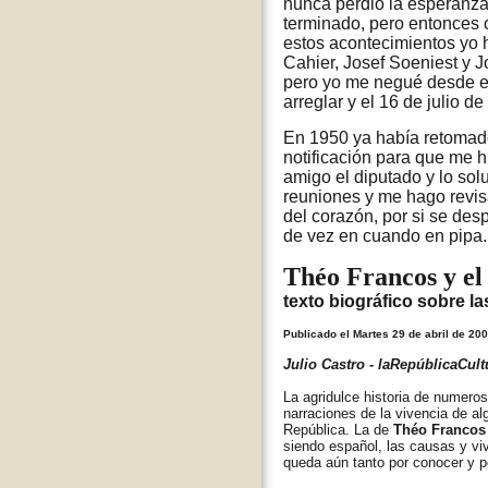
nunca perdió la esperanza
terminado, pero entonces 
estos acontecimientos yo 
Cahier, Josef Soeniest y J
pero yo me negué desde el
arreglar y el 16 de julio d
En 1950 ya había retomado
notificación para que me hi
amigo el diputado y lo so
reuniones y me hago revisa
del corazón, por si se de
de vez en cuando en pipa.
Théo Francos y el
texto biográfico sobre l
Publicado el Martes 29 de abril de 200
Julio Castro - laRepúblicaCult
La agridulce historia de numeros
narraciones de la vivencia de al
República. La de
Théo Franco
siendo español, las causas y viv
queda aún tanto por conocer y po