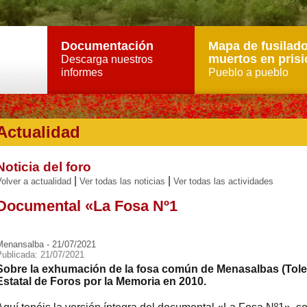
Documentación
Mapa de fusilado
muertos en prisi
Descarga nuestros
informes
Pueblo a pueblo
Actualidad
Noticia del foro
|
|
olver a actualidad
Ver todas las noticias
Ver todas las actividades
Documental «La Fosa Nº1
Menansalba - 21/07/2021
Publicada: 21/07/2021
Sobre la exhumación de la fosa común de Menasalbas (Toled
Estatal de Foros por la Memoria en 2010.