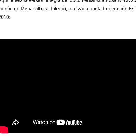
Aquí tenéis la versión íntegra del documental «La Fosa Nº1», s
común de Menasalbas (Toledo), realizada por la Federación Est
2010: