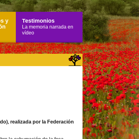
s y
Testimonios
ón
La memoria narrada en
vídeo
o), realizada por la Federación