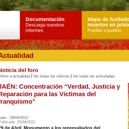
Documentación
Mapa de fusilado
muertos en prisi
Descarga nuestros
informes
Pueblo a pueblo
Actualidad
Noticia del foro
|
|
olver a actualidad
Ver todas las noticias
Ver todas las actividades
JAÉN: Concentración “Verdad, Justicia y
Reparación para las Víctimas del
franquismo”
Jaen - 29/04/2012
Publicada: 25/04/2012
29 de Abril. Monumento a los represaliados del