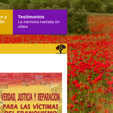
s y
Testimonios
ón
La memoria narrada en
vídeo