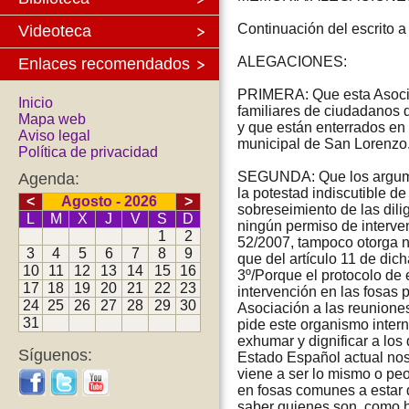
Continuación del escrito 
Videoteca
ALEGACIONES:
Enlaces recomendados
PRIMERA: Que esta Asociac
Inicio
familiares de ciudadanos d
Mapa web
y que están enterrados en 
Aviso legal
municipal de San Lorenzo
Política de privacidad
SEGUNDA: Que los argumen
Agenda:
la potestad indiscutible de
<
Agosto - 2026
>
sobreseimiento de las dil
L
M
X
J
V
S
D
ningún permiso de interve
1
2
52/2007, tampoco otorga n
3
4
5
6
7
8
9
que del artículo 11 de dic
10
11
12
13
14
15
16
3º/Porque el protocolo d
17
18
19
20
21
22
23
intervención en las fosas p
24
25
26
27
28
29
30
Asociación a las reunione
31
pide este organismo intern
exhumar y dignificar a los
Síguenos:
Estado Español actual nos
viene a ser lo mismo o pe
en fosas comunes a estar 
saber quienes son, como h