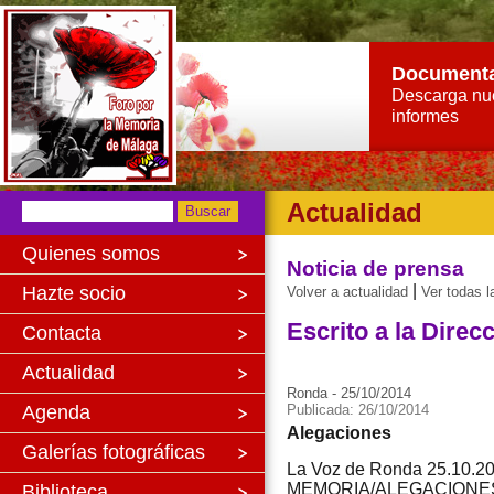
Document
Descarga nu
informes
Actualidad
Quienes somos
Noticia de prensa
|
Hazte socio
Volver a actualidad
Ver todas l
Escrito a la Dire
Contacta
Actualidad
Ronda - 25/10/2014
Agenda
Publicada: 26/10/2014
Alegaciones
Galerías fotográficas
La Voz de Ronda 25.10.2
MEMORIA/ALEGACIONE
Biblioteca