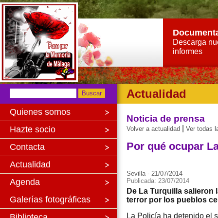
Document
Descarga nu
informes
Actualidad
Quienes somos
Noticia de prensa
|
Hazte socio
Volver a actualidad
Ver todas l
Por qué ocupar La
Contacta
Actualidad
Sevilla - 21/07/2014
Agenda
Publicada: 23/07/2014
De La Turquilla salieron
Galerías fotográficas
terror por los pueblos c
La Policía ha detenido el 
Biblioteca