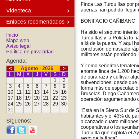
Finca Las Turquillas por pa
apenas han podido llegar 
Videoteca
BONIFACIO CAÑIBANO
Enlaces recomendados
Ha sido el séptimo intento
Inicio
Turquillas y la Policía lo
Mapa web
allá de la puerta. Y aquí 
Aviso legal
conclusión demasiado rápid
Política de privacidad
militares están perdiendo 
Agenda:
Y como señoritos terraten
<
Agosto - 2026
>
enorme finca de 1.200 hec
L
M
X
J
V
S
D
de pura raza y cultivar al
1
2
subvenciones, desde que s
3
4
5
6
7
8
9
forma más de especulación
10
11
12
13
14
15
16
Bruselas. Diego Cañamero, 
17
18
19
20
21
22
23
operación argumentando qu
24
25
26
27
28
29
30
31
“Está en la Sierra Sur de 
habitantes y el 43% de par
Síguenos:
alcanzado cuatro millones
cooperativas o los ayunta
Turquilla que explota el 
resto de la finca”.