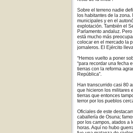
Sobre el terreno nadie defi
los habitantes de la zona.
municipales y en el autonó
explotación. También el S
Parlamento andaluz. Pero u
está mucho más preocupado
colocar en el mercado la pi
jornaleros. El Ejército lle
“Hemos vuelto a poner sob
“para recordar una fecha e
tierras con la reforma agr
República”.
Han transcurrido casi 80 
que hicieron los militares
tierras que entonces tampo
terror por los pueblos cer
Oficiales de este destacam
caballería de Osuna; famos
por los campos, atados a l
horas. Aquí no hubo guerra
fue una matanza de civiles