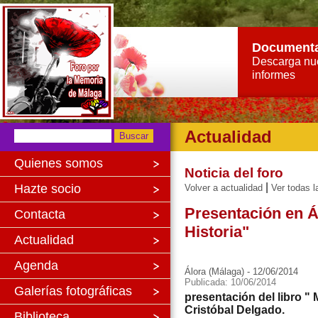
Document
Descarga nu
informes
Actualidad
Quienes somos
Noticia del foro
|
Hazte socio
Volver a actualidad
Ver todas l
Presentación en Á
Contacta
Historia"
Actualidad
Agenda
Álora (Málaga) - 12/06/2014
Publicada: 10/06/2014
Galerías fotográficas
presentación del libro " 
Cristóbal Delgado.
Biblioteca