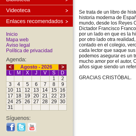
Videoteca
Se trata de un libro de hist
historia moderna de España
Enlaces recomendados
mundo, desde los Reyes Ca
Dictador Francisco Franco,
por un lado en que es la h
Inicio
por otro lado otra realida
Mapa web
contado en el colegio, verd
Aviso legal
cada lector que saque sus 
Política de privacidad
podemos asegurar es un t
Agenda:
mucho amor por el autor, 
años sigue siendo un refere
<
Agosto - 2026
>
L
M
X
J
V
S
D
GRACIAS CRISTÓBAL.
1
2
3
4
5
6
7
8
9
10
11
12
13
14
15
16
17
18
19
20
21
22
23
24
25
26
27
28
29
30
31
Síguenos: