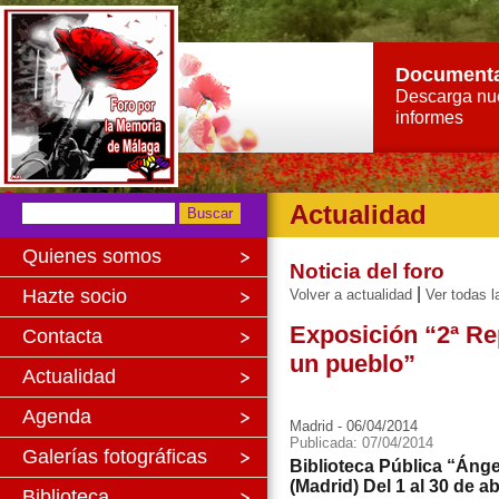
Document
Descarga nu
informes
Actualidad
Quienes somos
Noticia del foro
|
Hazte socio
Volver a actualidad
Ver todas l
Exposición “2ª Re
Contacta
un pueblo”
Actualidad
Agenda
Madrid - 06/04/2014
Publicada: 07/04/2014
Galerías fotográficas
Biblioteca Pública “Án
(Madrid) Del 1 al 30 de ab
Biblioteca