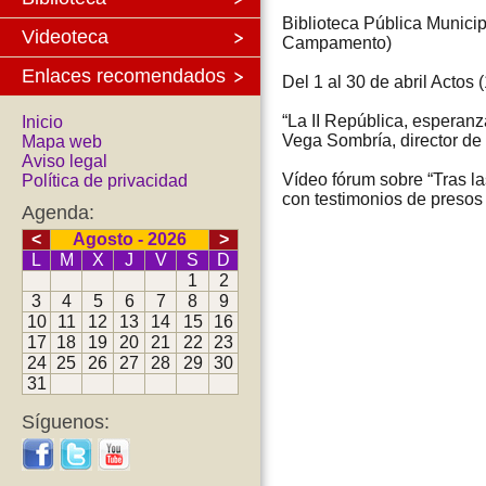
Biblioteca Pública Munici
Videoteca
Campamento)
Enlaces recomendados
Del 1 al 30 de abril Actos (
“La II República, esperanz
Inicio
Vega Sombría, director de 
Mapa web
Aviso legal
Vídeo fórum sobre “Tras la
Política de privacidad
con testimonios de presos 
Agenda:
<
Agosto - 2026
>
L
M
X
J
V
S
D
1
2
3
4
5
6
7
8
9
10
11
12
13
14
15
16
17
18
19
20
21
22
23
24
25
26
27
28
29
30
31
Síguenos: