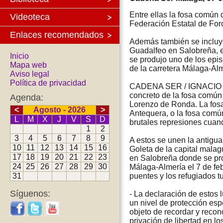
Entre ellas la fosa común
Videoteca
Federación Estatal de For
Enlaces recomendados
Además también se incluy
Guadalfeo en Salobreña, e
Inicio
se produjo uno de los epi
Mapa web
de la carretera Málaga-Al
Aviso legal
Política de privacidad
CADENA SER / IGNACIO 
concreto de la fosa común
Agenda:
Lorenzo de Ronda. La fos
<
Agosto - 2026
>
Antequera, o la fosa común
L
M
X
J
V
S
D
brutales represiones cuand
1
2
3
4
5
6
7
8
9
A estos se unen la antigua 
10
11
12
13
14
15
16
Goleta de la capital mala
17
18
19
20
21
22
23
en Salobreña donde se pro
24
25
26
27
28
29
30
Málaga-Almería el 7 de fe
31
puentes y los refugiados t
Síguenos:
- La declaración de estos
un nivel de protección esp
objeto de recordar y recon
privación de libertad en l