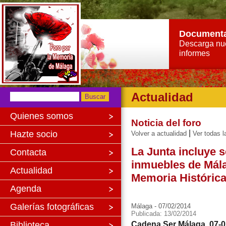
Document
Descarga nu
informes
Actualidad
Quienes somos
Noticia del foro
|
Hazte socio
Volver a actualidad
Ver todas l
La Junta incluye 
Contacta
inmuebles de Mál
Actualidad
Memoria Históric
Agenda
Galerías fotográficas
Málaga - 07/02/2014
Publicada: 13/02/2014
Biblioteca
Cadena Ser Málaga, 07-0