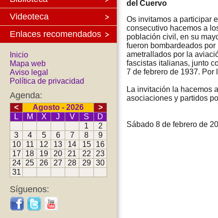
del Cuervo
Videoteca
Os invitamos a participar 
consecutivo hacemos a lo
Enlaces recomendados
población civil, en su may
fueron bombardeados por 
ametrallados por la aviació
Inicio
fascistas italianas, junto
Mapa web
7 de febrero de 1937. Por 
Aviso legal
Política de privacidad
La invitación la hacemos a 
Agenda:
asociaciones y partidos pol
<
Agosto - 2026
>
L
M
X
J
V
S
D
Sábado 8 de febrero de 20
1
2
3
4
5
6
7
8
9
10
11
12
13
14
15
16
17
18
19
20
21
22
23
24
25
26
27
28
29
30
31
Síguenos: