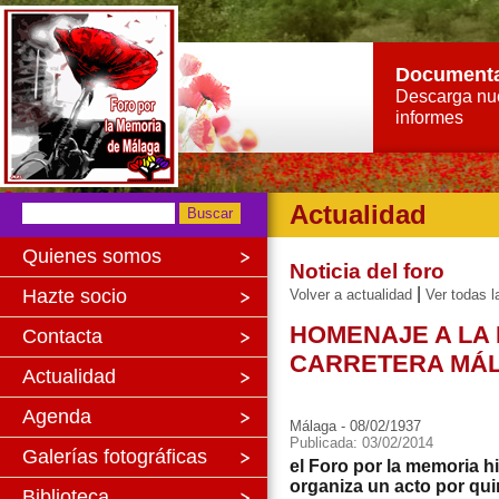
Document
Descarga nu
informes
Actualidad
Quienes somos
Noticia del foro
|
Hazte socio
Volver a actualidad
Ver todas l
HOMENAJE A LA 
Contacta
CARRETERA MÁL
Actualidad
Agenda
Málaga - 08/02/1937
Publicada: 03/02/2014
Galerías fotográficas
el Foro por la memoria h
organiza un acto por qui
Biblioteca