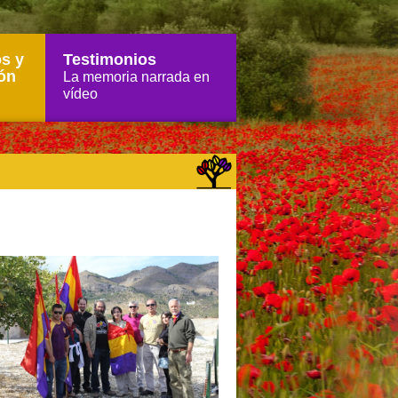
s y
Testimonios
ón
La memoria narrada en
vídeo