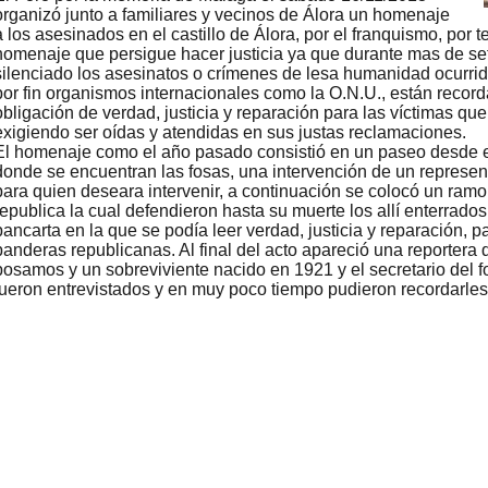
organizó junto a familiares y vecinos de Álora un homenaje
a los asesinados en el castillo de Álora, por el franquismo, por t
homenaje que persigue hacer justicia ya que durante mas de se
silenciado los asesinatos o crímenes de lesa humanidad ocurrido
por fin organismos internacionales como la O.N.U., están recor
obligación de verdad, justicia y reparación para las víctimas q
exigiendo ser oídas y atendidas en sus justas reclamaciones.
El homenaje como el año pasado consistió en un paseo desde el 
donde se encuentran las fosas, una intervención de un represen
para quien deseara intervenir, a continuación se colocó un ramo 
republica la cual defendieron hasta su muerte los allí enterrado
pancarta en la que se podía leer verdad, justicia y reparación, p
banderas republicanas. Al final del acto apareció una reportera 
posamos y un sobreviviente nacido en 1921 y el secretario del 
fueron entrevistados y en muy poco tiempo pudieron recordarles