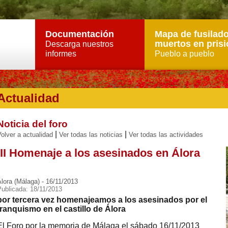
Documentación
Mapa de fusilado
muertos en prisi
Descarga nuestros
informes
Pueblo a pueblo
Actualidad
Noticia del foro
|
|
olver a actualidad
Ver todas las noticias
Ver todas las actividades
III Homenaje a los asesinados en Álora
lora (Málaga) - 16/11/2013
Publicada: 18/11/2013
por tercera vez homenajeamos a los asesinados por el
franquismo en el castillo de Álora
El Foro por la memoria de Málaga el sábado 16/11/2013