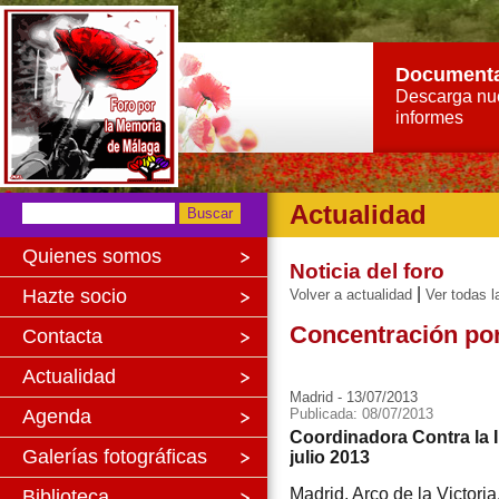
Document
Descarga nu
informes
Actualidad
Quienes somos
Noticia del foro
|
Hazte socio
Volver a actualidad
Ver todas l
Concentración por
Contacta
Actualidad
Madrid - 13/07/2013
Agenda
Publicada: 08/07/2013
Coordinadora Contra la 
Galerías fotográficas
julio 2013
Madrid, Arco de la Victoria
Biblioteca