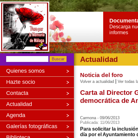
Document
Descarga nu
informes
Actualidad
Quienes somos
Noticia del foro
|
Hazte socio
Volver a actualidad
Ver todas l
Carta al Director
Contacta
democrática de A
Actualidad
Agenda
Carmona - 09/06/2013
Publicada: 11/06/2013
Galerías fotográficas
Para solicitar la inclusi
día por el Ayuntamiento 
Biblioteca