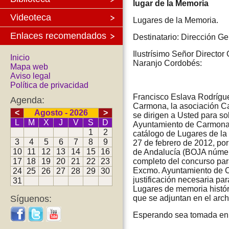
lugar de la Memoria
Videoteca
Lugares de la Memoria.
Enlaces recomendados
Destinatario: Dirección G
Ilustrísimo Señor Directo
Inicio
Naranjo Cordobés:
Mapa web
Aviso legal
Política de privacidad
Francisco Eslava Rodríguez
Agenda:
Carmona, la asociación Ca
<
Agosto - 2026
>
se dirigen a Usted para so
L
M
X
J
V
S
D
Ayuntamiento de Carmona, 
1
2
catálogo de Lugares de la
3
4
5
6
7
8
9
27 de febrero de 2012, por
10
11
12
13
14
15
16
de Andalucía (BOJA número
17
18
19
20
21
22
23
completo del concurso par
Excmo. Ayuntamiento de C
24
25
26
27
28
29
30
justificación necesaria p
31
Lugares de memoria históri
Síguenos:
que se adjuntan en el arc
Esperando sea tomada en s