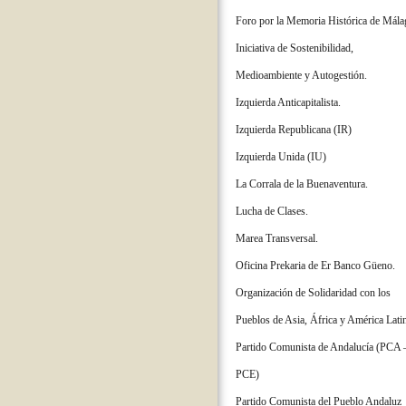
Foro por la Memoria Histórica de Mála
Iniciativa de Sostenibilidad,
Medioambiente y Autogestión.
Izquierda Anticapitalista.
Izquierda Republicana (IR)
Izquierda Unida (IU)
La Corrala de la Buenaventura.
Lucha de Clases.
Marea Transversal.
Oficina Prekaria de Er Banco Güeno.
Organización de Solidaridad con los
Pueblos de Asia, África y América Lati
Partido Comunista de Andalucía (PCA 
PCE)
Partido Comunista del Pueblo Andaluz