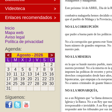
Malagueños y malagueñas:
Videoteca
Este próximo 14 de ABRIL, Día de la
R
combativa malagueña hemos decidido
c
Enlaces recomendados
que el pueblo de Málaga y la Provincia
NO A LA CORRUPCIÓN
Inicio
Mapa web
que pudre a buena parte de los político
Aviso legal
Política de privacidad
No a la corrupción que genera este Sist
buen número de grandes empresas. No 
Agenda:
nuestro país.
<
Agosto - 2026
>
NO A LA MISERIA
L
M
X
J
V
S
D
1
2
en la que se hunde nuestro pueblo, nues
nuestra juventud. No a la miseria en la
3
4
5
6
7
8
9
imponen las políticas de recortes y
priv
10
11
12
13
14
15
16
derechos
conquistados desde hace años,
17
18
19
20
21
22
23
hipotecarias, que empujan a la esespera
No a tantos criminales de guante blanco 
24
25
26
27
28
29
30
31
NO A LA MONARQUÍA,
Síguenos:
no a un Régimen
que “se llama democra
Iglesia y
la Banca. No a un Rey que nu
irresponsable e inviolable. A un Rey qu
responder ante los tribunales por sus
im