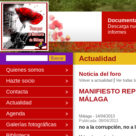
Document
Descarga nu
informes
Actualidad
Quienes somos
Noticia del foro
|
Hazte socio
Volver a actualidad
Ver todas l
MANIFIESTO RE
Contacta
MÁLAGA
Actualidad
Agenda
Málaga - 14/04/2013
Publicada: 08/04/2013
Galerías fotográficas
no a la corrupción, no a 
Biblioteca