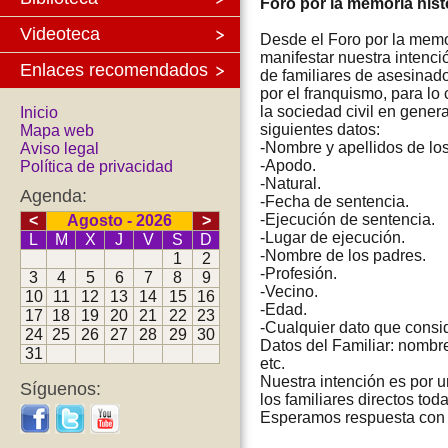
Foro por la memoria hist
Videoteca
Desde el Foro por la mem
manifestar nuestra intenc
Enlaces recomendados
de familiares de asesinad
por el franquismo, para l
la sociedad civil en genera
Inicio
siguientes datos:
Mapa web
-Nombre y apellidos de lo
Aviso legal
-Apodo.
Política de privacidad
-Natural.
Agenda:
-Fecha de sentencia.
-Ejecución de sentencia.
<
Agosto - 2026
>
-Lugar de ejecución.
L
M
X
J
V
S
D
-Nombre de los padres.
1
2
-Profesión.
3
4
5
6
7
8
9
-Vecino.
10
11
12
13
14
15
16
-Edad.
17
18
19
20
21
22
23
-Cualquier dato que consi
24
25
26
27
28
29
30
Datos del Familiar: nombre 
31
etc.
Nuestra intención es por un
Síguenos:
los familiares directos to
Esperamos respuesta con 