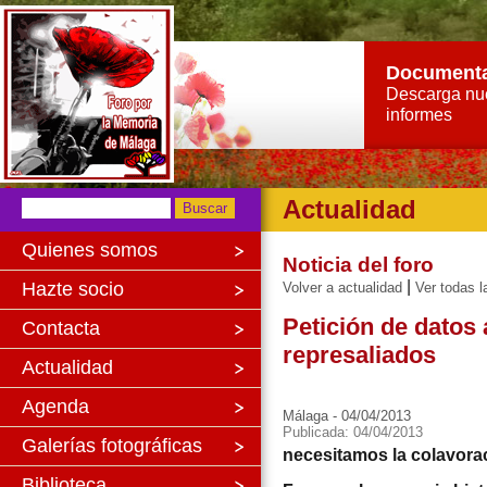
Document
Descarga nu
informes
Actualidad
Quienes somos
Noticia del foro
|
Hazte socio
Volver a actualidad
Ver todas l
Petición de datos 
Contacta
represaliados
Actualidad
Agenda
Málaga - 04/04/2013
Publicada: 04/04/2013
Galerías fotográficas
necesitamos la colavorac
Biblioteca