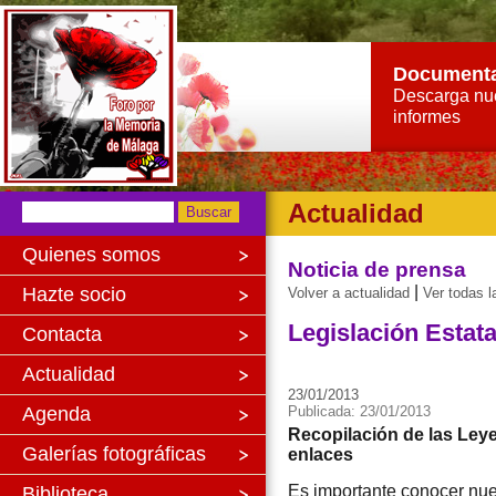
Document
Descarga nu
informes
Actualidad
Quienes somos
Noticia de prensa
|
Hazte socio
Volver a actualidad
Ver todas l
Legislación Estat
Contacta
Actualidad
23/01/2013
Agenda
Publicada: 23/01/2013
Recopilación de las Ley
Galerías fotográficas
enlaces
Es importante conocer nue
Biblioteca