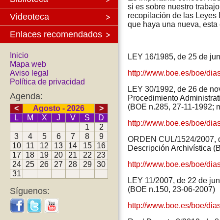
si es sobre nuestro trabaj
recopilación de las Leyes 
Videoteca
que haya una nueva, esta 
Enlaces recomendados
Inicio
LEY 16/1985, de 25 de jun
Mapa web
Aviso legal
http://www.boe.es/boe/di
Política de privacidad
LEY 30/1992, de 26 de nov
Agenda:
Procedimiento Administrati
(BOE n.285, 27-11-1992; m
<
Agosto - 2026
>
L
M
X
J
V
S
D
http://www.boe.es/boe/dia
1
2
3
4
5
6
7
8
9
ORDEN CUL/1524/2007, de 
10
11
12
13
14
15
16
Descripción Archivística 
17
18
19
20
21
22
23
24
25
26
27
28
29
30
http://www.boe.es/boe/di
31
LEY 11/2007, de 22 de juni
(BOE n.150, 23-06-2007)
Síguenos:
http://www.boe.es/boe/di