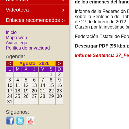
de los crímenes del fra
Videoteca
Informe de la Federación 
sobre la Sentencia del Tr
Enlaces recomendados
de 27 de febrero de 2012, 
Garzón por la investigació
Inicio
Federación Estatal de For
Mapa web
Aviso legal
Descargar PDF (96 kbs.)
Política de privacidad
Informe Sentencia 27_F
Agenda:
<
Agosto - 2026
>
L
M
X
J
V
S
D
1
2
3
4
5
6
7
8
9
10
11
12
13
14
15
16
17
18
19
20
21
22
23
24
25
26
27
28
29
30
31
Síguenos: