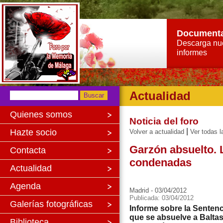
Document
Descarga nu
informes
Actualidad
Quienes somos
Noticia del foro
|
Hazte socio
Volver a actualidad
Ver todas l
Garzón absuelto. 
Contacta
condenadas
Actualidad
Agenda
Madrid - 03/04/2012
Publicada: 03/04/2012
Galerías fotográficas
Informe sobre la Sentenc
que se absuelve a Baltas
Biblioteca