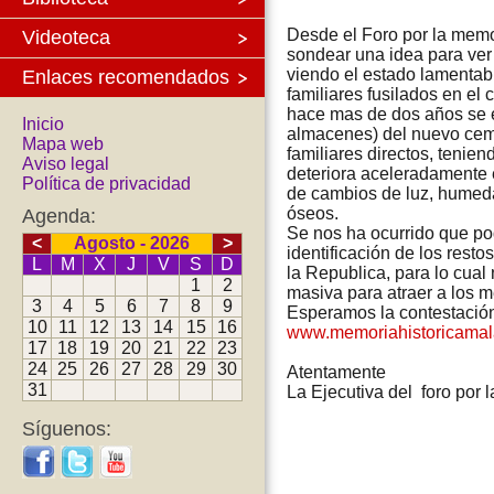
Desde el Foro por la mem
Videoteca
sondear una idea para ver s
viendo el estado lamentab
Enlaces recomendados
familiares fusilados en el
hace mas de dos años se e
Inicio
almacenes) del nuevo cemen
Mapa web
familiares directos, tenie
Aviso legal
deteriora aceleradamente 
Política de privacidad
de cambios de luz, humeda
óseos.
Agenda:
Se nos ha ocurrido que po
<
Agosto - 2026
>
identificación de los resto
L
M
X
J
V
S
D
la Republica, para lo cual
1
2
masiva para atraer a los m
3
4
5
6
7
8
9
Esperamos la contestación
10
11
12
13
14
15
16
www.memoriahistoricamal
17
18
19
20
21
22
23
24
25
26
27
28
29
30
Atentamente
31
La Ejecutiva del foro por
Síguenos: