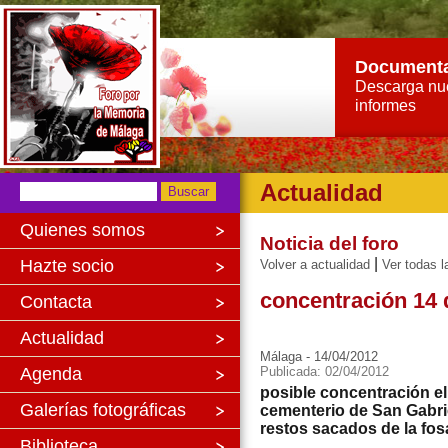
Document
Descarga nu
informes
Actualidad
Quienes somos
Noticia del foro
|
Hazte socio
Volver a actualidad
Ver todas l
concentración 14 
Contacta
Actualidad
Málaga - 14/04/2012
Agenda
Publicada: 02/04/2012
posible concentración el 
Galerías fotográficas
cementerio de San Gabri
restos sacados de la fos
Biblioteca